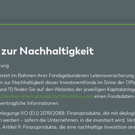
zur Nachhaltigkeit
rung
ietet im Rahmen ihrer Fondsgebundenen Lebensversicherung 
en zur Nachhaltigkeit dieser Investmentfonds im Sinne der O
0 und 11) finden Sie auf den Websites der jeweiligen Kapitalanl
://merkur-leben-at.tools.factsheetslive.com
einen Fondsdaten
vertragliche Informationen.
ffenlegungs-VO (EU) 2019/2088: Finanzprodukte, die mit ökolo
 werben – sofern die Unternehmen, in die investiert wird, Ve
tikel 9: Finanzprodukte, die eine nachhaltige Investition an