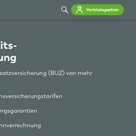
Vertriebspartner
its-
rung
usatzversicherung (BUZ) von mehr
ensversicherungstarifen
ungsgarantien
innverrechnung